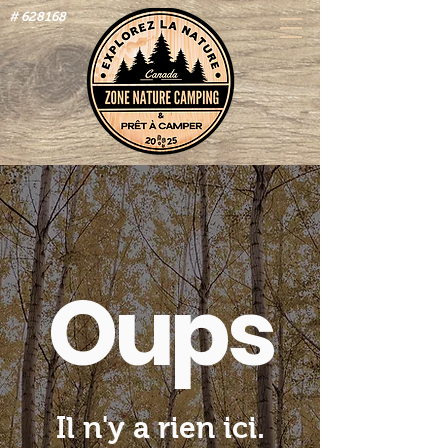
# 628168
Oups
Il n'y a rien ici.