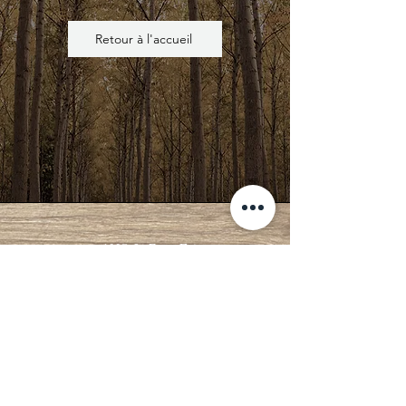
Retour à l'accueil
1995, 8e Rang Est
Saint-Calixte
QC, J0K 1Z0
Téléphone :
514-770-0241
Politique de confidentialité
Conditions d'utilisation