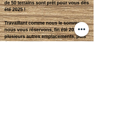
de 50 terrains sont prêt pour vous dès
été 2025 !
Travaillant comme nous le sommes,
nous vous réservons, fin été 2027
plusieurs autres emplacements, puis
éventuellement, nous optimiserons
régulièrement, toujours dans le but de
vous offrir le meilleur camping
possible !
Sachez que nous avons hâte de vous
accueillir dans notre univers et dans
l'espoir de pouvoir transmettre à
d'autre, notre passion du camping !
514-770-0241