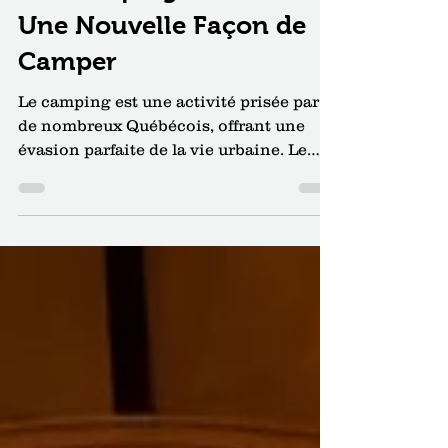
Le Glamping au Québec :
Une Nouvelle Façon de
Camper
Le camping est une activité prisée par
de nombreux Québécois, offrant une
évasion parfaite de la vie urbaine. Le
glamping combine les mots "glamour" et
"camping", et désigne une forme de
camping où le confort et le luxe sont au
rendez-vous.